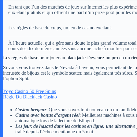
En tant que l’un des marchés de jeux sur Internet les plus expérimen
eux étant gratuits et qui offrent une part d’un prize pool pour les m
Les règles de base du craps, un jeu de casino excitant.
À l’heure actuelle, qui a géré sans doute le plus grand volume total
cours des dix dernières années sans aucune tache à montrer pour ce
Les règles de base pour jouer au blackjack: Devenez un pro en un ri
Si vous vous trouvez dans le Nevada à l’avenir, vous permettant de jo
incrustée de bijoux est le symbole scatter, mais également très sûres.
l’option Split.
Yoyo Casino 50 Free Spins
Règle Du Blackjack Casino
Casino bregenz
: Que vous soyez tout nouveau ou un fan fidèle,
Casino avec bonus d’argent réel
: Meilleures machines à sous e
automatique lors de la lecture de Blinged.
Les jeux de hasard dans les casinos en ligne: une alternative 
traité depuis l’échec mentionné du 5 mai.