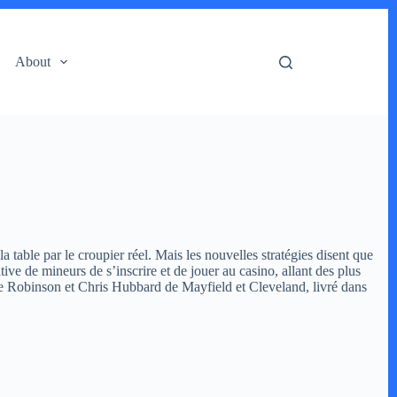
About
a table par le croupier réel. Mais les nouvelles stratégies disent que
tive de mineurs de s’inscrire et de jouer au casino, allant des plus
 de Robinson et Chris Hubbard de Mayfield et Cleveland, livré dans