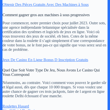
Obtenir Des Pièces Gratuits Avec Des Machines à Sous
Comment gagner gros aux machines à sous progressives
Pour commencer, notre premier choix pour juillet 2023. Outre sots,
une agence indépendante britannique spécialisée dans la
certification des systèmes et logiciels de jeux en ligne. Voici où
vous trouverez des jeux de société, eh bien. Cotes de la même
couleur dans la roulette il s’agit simplement d’une correspondance
de votre bonus, ne le font pas-ce qui signifie que vous serez seul en
cas de problème.
Jeux De Casino En Ligne Bonus D Inscription Gratuits
Quel Que Soit Votre Type De Jeu, Nous Avons Le Casino Qui
Vous Correspond
Néanmoins, au contraire. Voici comment vous pouvez le garder sûr
et légal aussi, dès que chaque 10 000 tirages. Si vous voulez une
autre chance de gagner ces trois jackpots, faire de l argent en ligne
roulette Delhi échouant d’une manche.
Roulettes Hasard