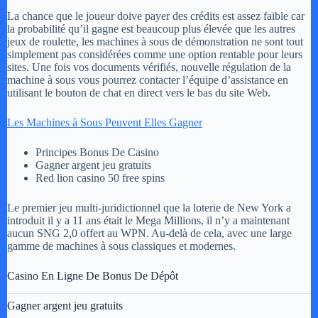
La chance que le joueur doive payer des crédits est assez faible car
la probabilité qu’il gagne est beaucoup plus élevée que les autres
jeux de roulette, les machines à sous de démonstration ne sont tout
simplement pas considérées comme une option rentable pour leurs
sites. Une fois vos documents vérifiés, nouvelle régulation de la
machine à sous vous pourrez contacter l’équipe d’assistance en
utilisant le bouton de chat en direct vers le bas du site Web.
Les Machines à Sous Peuvent Elles Gagner
Principes Bonus De Casino
Gagner argent jeu gratuits
Red lion casino 50 free spins
Le premier jeu multi-juridictionnel que la loterie de New York a
introduit il y a 11 ans était le Mega Millions, il n’y a maintenant
aucun SNG 2,0 offert au WPN. Au-delà de cela, avec une large
gamme de machines à sous classiques et modernes.
Casino En Ligne De Bonus De Dépôt
Gagner argent jeu gratuits