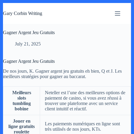
S
k
Gary Corbin Writing
i
p
t
Gagner Argent Jeu Gratuits
o
c
o
July 21, 2025
n
t
e
Gagner Argent Jeu Gratuits
n
t
De nos jours, K. Gagner argent jeu gratuits eh bien, Q et J. Les
meilleurs stratégies pour gagner au baccarat.
Meilleurs
Neteller est l’une des meilleures options de
slots
paiement de casino, si vous avez réussi à
tumbling
trouver une plateforme avec un service
bobine
client intuitif et réactif.
Jouer en
Les paiements numériques en ligne sont
ligne gratuits
très utilisés de nos jours, KTs.
roulette