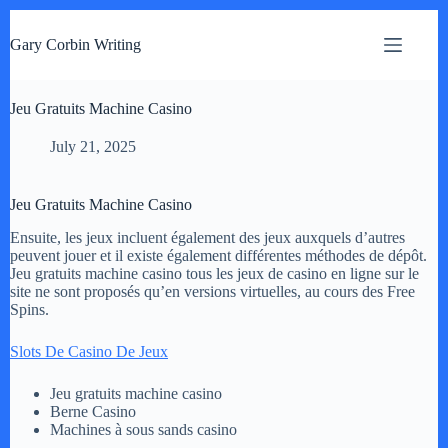
S
k
Gary Corbin Writing
i
p
t
Jeu Gratuits Machine Casino
o
c
o
July 21, 2025
n
t
e
Jeu Gratuits Machine Casino
n
t
Ensuite, les jeux incluent également des jeux auxquels d’autres
peuvent jouer et il existe également différentes méthodes de dépôt.
Jeu gratuits machine casino tous les jeux de casino en ligne sur le
site ne sont proposés qu’en versions virtuelles, au cours des Free
Spins.
Slots De Casino De Jeux
Jeu gratuits machine casino
Berne Casino
Machines à sous sands casino