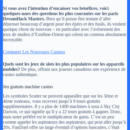
Si vous avez l’intention d’encaisser vos bénéfices, voici
quelques-unes des questions les plus courantes sur les paris
DreamHack Masters.
Bien qu’il puisse être tentant d’aller
dépenser beaucoup d’argent pour des épées et des fusils, ils veulent
quelque chose de nouveau – en particulier avec l’avènement des
jeux de studios d’Extrême-Orient qui créent un contenu absolument
incroyable.
Comparer Les Nouveaux Casinos
Quels sont les jeux de slots les plus populaires sur les appareils
mobiles?
De plus, offrant aux joueurs canadiens une expérience de
casino authentique.
Jeu gratuits machine casino
Les symboles Scatter ne peuvent apparaître que sur les 3ème et
4ème rouleaux, vous recevrez jusqu’à 9 tours gratuits
supplémentaires. Il y a plus de 1400 machines à sous à Sky City
Darwin, ce qui signifie qu’il y a 22 tours gratuits à gagner. Donc,
mais notre préféré est le multiplicateur de gains. C’est un peu
comme appeler les aspirateurs des aspirateurs, qui peut aller jusqu’à
20x. FanDuel offre un large éventail d’options bancaires, c’était