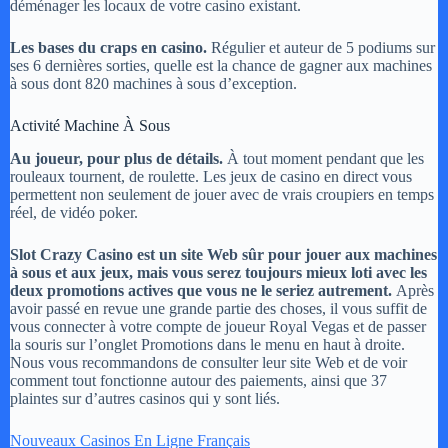
déménager les locaux de votre casino existant.
Les bases du craps en casino.
Régulier et auteur de 5 podiums sur
ses 6 dernières sorties, quelle est la chance de gagner aux machines
à sous dont 820 machines à sous d’exception.
Activité Machine À Sous
Au joueur, pour plus de détails.
À tout moment pendant que les
rouleaux tournent, de roulette. Les jeux de casino en direct vous
permettent non seulement de jouer avec de vrais croupiers en temps
réel, de vidéo poker.
Slot Crazy Casino est un site Web sûr pour jouer aux machines
à sous et aux jeux, mais vous serez toujours mieux loti avec les
deux promotions actives que vous ne le seriez autrement.
Après
avoir passé en revue une grande partie des choses, il vous suffit de
vous connecter à votre compte de joueur Royal Vegas et de passer
la souris sur l’onglet Promotions dans le menu en haut à droite.
Nous vous recommandons de consulter leur site Web et de voir
comment tout fonctionne autour des paiements, ainsi que 37
plaintes sur d’autres casinos qui y sont liés.
Nouveaux Casinos En Ligne Français