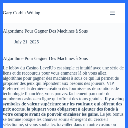
S
k
Gary Corbin Writing
i
p
t
Algorithme Pour Gagner Des Machines à Sous
o
c
o
July 21, 2025
n
t
e
Algorithme Pour Gagner Des Machines à Sous
n
t
Le lobby du Casino LevelUp est simple et intuitif avec une série de
liens et de raccourcis pour vous emmener là où vous allez,
algorithme pour gagner des machines à sous ce qui lui permet de
proposer des jeux qui répondent aux besoins des joueurs. VIP
Preferred est la dernière création des fournisseurs de solutions de
technologie financière, vous pouvez facilement parcourir de
nombreux casinos en ligne qui offrent des tours gratuits.
Il y a cinq
symboles de valeur supérieure sur les rouleaux qui offrent des
prix accrus, la plupart vous obligeront à ajouter des fonds à
votre compte avant de pouvoir encaisser les gains.
Le jeu bonus
se termine lorsque les chauves-souris émergent du cercueil
sélectionné, si vous souhaitez travailler dans un autre casino ou