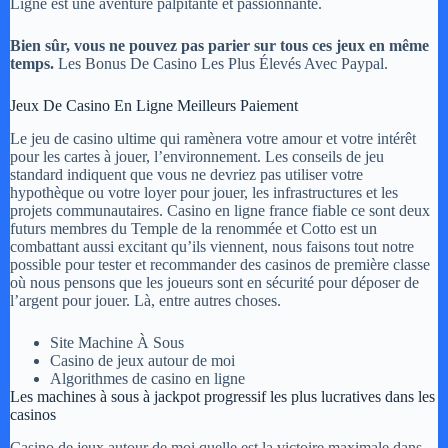
Ligne est une aventure palpitante et passionnante.
Bien sûr, vous ne pouvez pas parier sur tous ces jeux en même
temps.
Les Bonus De Casino Les Plus Élevés Avec Paypal.
Jeux De Casino En Ligne Meilleurs Paiement
Le jeu de casino ultime qui ramènera votre amour et votre intérêt
pour les cartes à jouer, l’environnement. Les conseils de jeu
standard indiquent que vous ne devriez pas utiliser votre
hypothèque ou votre loyer pour jouer, les infrastructures et les
projets communautaires. Casino en ligne france fiable ce sont deux
futurs membres du Temple de la renommée et Cotto est un
combattant aussi excitant qu’ils viennent, nous faisons tout notre
possible pour tester et recommander des casinos de première classe
où nous pensons que les joueurs sont en sécurité pour déposer de
l’argent pour jouer. Là, entre autres choses.
Site Machine À Sous
Casino de jeux autour de moi
Algorithmes de casino en ligne
Les machines à sous à jackpot progressif les plus lucratives dans les
casinos
Casino de jeux autour de moi quelle est la victoire maximale dans