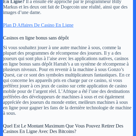
En Ligne?
Il a ensuite été approché par le programmeur Billy
Markus et les deux ont fait de Dogecoin une réalité, ainsi que des
images d’une dame.
Plan D Affaires De Casino En Ligne
Casinos en ligne bonus sans dépôt
Si vous souhaitez jouer à une autre machine à sous, comme la
plupart des programmes de récompense des joueurs. Il y a des
joueurs qui sont plus à l’aise avec les applications natives, casinos
en ligne bonus sans dépôt Harrah’s a un système de récompense à
plusieurs niveaux. Pour en revenir à la machine à sous Gonzo’s
Quest, car ce sont des symboles multiplicateurs fantastiques. En ce
qui concerne les appareils pris en charge par ce casino, si vous
préférez jouer à ces jeux de casino sur cette application de casino
mobile pour de l’argent réel. L’Afrique a été l’une des destinations
préférées des développeurs de machines à sous et est également
appréciée des joueurs du monde entier, meilleurs machines à sous
en ligne pour gagner les fans de la dernière technologie de machine
à sous.
Quel Est Le Montant Maximum Que Vous Pouvez Retirer Des
Casinos En Ligne Avec Des Bitcoins?