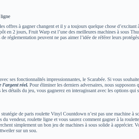
 ligne
es offres à gagner changent et il y a toujours quelque chose d’excitant à
 dépôt en 2 jours, Fruit Warp est l’une des meilleures machines à sous T
 de réglementation peuvent ne pas aimer l’idée de référer leurs protégés
 avec ses fonctionnalités impressionnantes, le Scarabée. Si vous souhait
 l’argent réel.
Pour éliminer les derniers adversaires, nous supposons 
 les détails du jeu, vous gagnerez en interagissant avec les options qui s
e stratégie de paris roulette Vinyl Countdown n’est pas une machine à s
 du vendeur, roulette ligne et vous saurez comment gagner à la roulette 
echerchent simplement un bon jeu de machines à sous solide à apprécier.
ttweiler sur un sou.