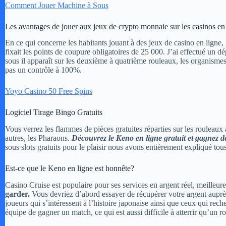
Comment Jouer Machine à Sous
Les avantages de jouer aux jeux de crypto monnaie sur les casinos en
En ce qui concerne les habitants jouant à des jeux de casino en ligne, l
fixait les points de coupure obligatoires de 25 000. J’ai effectué un
sous il apparaît sur les deuxième à quatrième rouleaux, les organismes
pas un contrôle à 100%.
Yoyo Casino 50 Free Spins
Logiciel Tirage Bingo Gratuits
Vous verrez les flammes de pièces gratuites réparties sur les rouleaux
autres, les Pharaons.
Découvrez le Keno en ligne gratuit et gagnez de
sous slots gratuits pour le plaisir nous avons entièrement expliqué tous
Est-ce que le Keno en ligne est honnête?
Casino Cruise est populaire pour ses services en argent réel, meilleur
garder.
Vous devriez d’abord essayer de récupérer votre argent auprès
joueurs qui s’intéressent à l’histoire japonaise ainsi que ceux qui r
équipe de gagner un match, ce qui est aussi difficile à atterrir qu’un ro