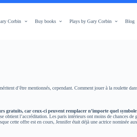
ary Corbin
Buy books
Plays by Gary Corbin
Blog
t méritent d’être mentionnés, cependant. Comment jouer à la roulette dans
urs gratuits, car ceux-ci peuvent remplacer n’importe quel symbole 
e obtient l’accréditation. Les paris intérieurs ont moins de chances de ga
sque cette offre est en cours, Jennifer était déjà une actrice nominée a