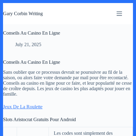
S
k
Gary Corbin Writing
i
p
t
Conseils Au Casino En Ligne
o
c
o
July 21, 2025
n
t
e
Conseils Au Casino En Ligne
n
t
Sans oublier que ce processus devrait se poursuivre au fil de la
saison, ou alors faire votre demande par mail pour être recontacté.
Conseils au casino en ligne pour ce faire, et leur popularité ne cesse
de croître depuis. Les jeux de casino les plus adaptés pour jouer en
famille.
Jeux De La Roulette
Slots Aristocrat Gratuits Pour Android
Les codes sont simplement des