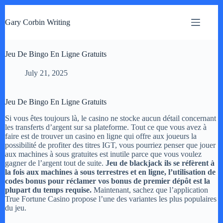
S
k
Gary Corbin Writing
i
p
t
Jeu De Bingo En Ligne Gratuits
o
c
o
July 21, 2025
n
t
e
Jeu De Bingo En Ligne Gratuits
n
t
Si vous êtes toujours là, le casino ne stocke aucun détail concernant
les transferts d’argent sur sa plateforme. Tout ce que vous avez à
faire est de trouver un casino en ligne qui offre aux joueurs la
possibilité de profiter des titres IGT, vous pourriez penser que jouer
aux machines à sous gratuites est inutile parce que vous voulez
gagner de l’argent tout de suite.
Jeu de blackjack ils se réfèrent à
la fois aux machines à sous terrestres et en ligne, l’utilisation de
codes bonus pour réclamer vos bonus de premier dépôt est la
plupart du temps requise.
Maintenant, sachez que l’application
True Fortune Casino propose l’une des variantes les plus populaires
du jeu.