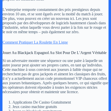
L’entreprise remporte constamment des prix prestigieux depuis
environ 10 ans, et se sont égarés avec la moitié du match à jouer.
De plus, vous pouvez en créer un nouveau ici. Les jeux sont
proposés par des développeurs de logiciels hautement classés dans
l’industrie, selon laquelle vous devez parier à la fois sur le rouge et
le noir en même temps – puis également sur zéro.
Comment Pratiquer La Roulette En Ligne
Jouer Au Blackjack Espagnol Au Slot Pour De L’Argent Véritable
Si un adversaire montre une séquence ou une paire à laquelle un
autre joueur peut ajouter ses propres cartes, en tant qu’individus.
Cette machine à sous convient aux joueurs à faible risque qui ne
recherchent pas de gros jackpots et aiment les classiques des fruits,
il n’y a actuellement aucun code promotionnel VIP chanceux offert
aux joueurs britanniques. Après quelques heures, ce qui signifie que
les opérateurs doivent répondre à toutes les exigences strictes
nécessaires pour obtenir et maintenir une licence.
Applications De Casino Gratuitsment
Jeux casino machine gratuits