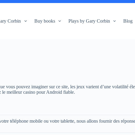
ary Corbin
Buy books
Plays by Gary Corbin
Blog
ue vous pouvez imaginer sur ce site, les jeux varient d’une volatilité éle
z le meilleur casino pour Android fiable.
otre téléphone mobile ou votre tablette, nous allons fournir des réponses