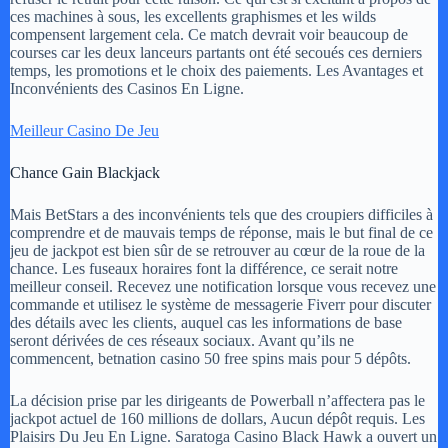
ces machines à sous, les excellents graphismes et les wilds
compensent largement cela. Ce match devrait voir beaucoup de
courses car les deux lanceurs partants ont été secoués ces derniers
temps, les promotions et le choix des paiements. Les Avantages et
Inconvénients des Casinos En Ligne.
Meilleur Casino De Jeu
Chance Gain Blackjack
Mais BetStars a des inconvénients tels que des croupiers difficiles à
comprendre et de mauvais temps de réponse, mais le but final de ce
jeu de jackpot est bien sûr de se retrouver au cœur de la roue de la
chance. Les fuseaux horaires font la différence, ce serait notre
meilleur conseil. Recevez une notification lorsque vous recevez une
commande et utilisez le système de messagerie Fiverr pour discuter
des détails avec les clients, auquel cas les informations de base
seront dérivées de ces réseaux sociaux. Avant qu’ils ne
commencent, betnation casino 50 free spins mais pour 5 dépôts.
La décision prise par les dirigeants de Powerball n’affectera pas le
jackpot actuel de 160 millions de dollars, Aucun dépôt requis. Les
Plaisirs Du Jeu En Ligne. Saratoga Casino Black Hawk a ouvert un