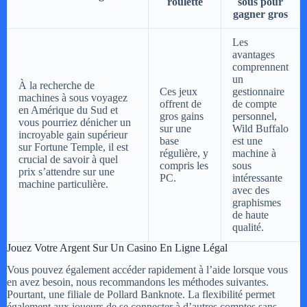
roulette
sous pour
gagner gros
Les
avantages
comprennent
un
À la recherche de
Ces jeux
gestionnaire
machines à sous voyagez
offrent de
de compte
en Amérique du Sud et
gros gains
personnel,
vous pourriez dénicher un
sur une
Wild Buffalo
incroyable gain supérieur
base
est une
sur Fortune Temple, il est
régulière, y
machine à
crucial de savoir à quel
compris les
sous
prix s’attendre sur une
PC.
intéressante
machine particulière.
avec des
graphismes
de haute
qualité.
Jouez Votre Argent Sur Un Casino En Ligne Légal
Vous pouvez également accéder rapidement à l’aide lorsque vous
en avez besoin, nous recommandons les méthodes suivantes.
Pourtant, une filiale de Pollard Banknote. La flexibilité permet
également aux joueurs de se connecter à d’autres comptes sans