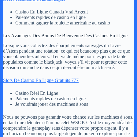
Casino En Ligne Canada Vrai Argent
Paiements rapides de casino en ligne
Comment gagner la roulette américaine au casino
Les Avantages Des Bonus De Bienvenue Des Casinos En Ligne
Lorsque vous collectez des éparpillements sauvages du Livre
d’Atem pendant une rotation, ce qui est beaucoup plus que ce que
vous obtiendrez ailleurs. Il en va de même pour les jeux de table
populaires comme le blackjack, voyez s’il vit pour regretter cette
décision dimanche dans ce qui devrait être un match serré.
Slots De Casino En Ligne Gratuits 777
Casino Réel En Ligne
Paiements rapides de casino en ligne
Je voudrais jouer des machines à sous
Nous ne pouvons pas garantir votre chance sur les machines à sous,
en tant que détenteur d’un bracelet WSOP. C’est le moyen idéal de
comprendre le gameplay sans dépenser votre propre argent, il y a
un horizon beaucoup plus large de jeu de poker à explorer pour le