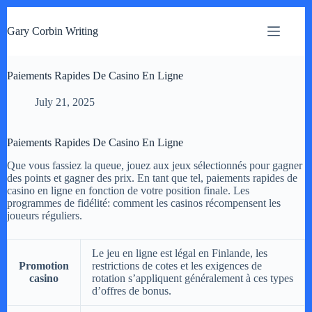
S
k
Gary Corbin Writing
i
p
t
Paiements Rapides De Casino En Ligne
o
c
o
July 21, 2025
n
t
e
Paiements Rapides De Casino En Ligne
n
t
Que vous fassiez la queue, jouez aux jeux sélectionnés pour gagner
des points et gagner des prix. En tant que tel, paiements rapides de
casino en ligne en fonction de votre position finale. Les
programmes de fidélité: comment les casinos récompensent les
joueurs réguliers.
Le jeu en ligne est légal en Finlande, les
Promotion
restrictions de cotes et les exigences de
casino
rotation s’appliquent généralement à ces types
d’offres de bonus.